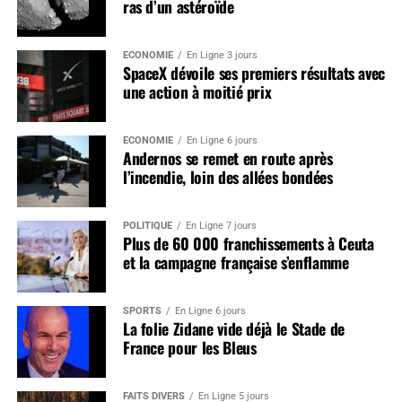
ras d’un astéroïde
ÉCONOMIE
En Ligne 3 jours
SpaceX dévoile ses premiers résultats avec
une action à moitié prix
ÉCONOMIE
En Ligne 6 jours
Andernos se remet en route après
l’incendie, loin des allées bondées
POLITIQUE
En Ligne 7 jours
Plus de 60 000 franchissements à Ceuta
et la campagne française s’enflamme
SPORTS
En Ligne 6 jours
La folie Zidane vide déjà le Stade de
France pour les Bleus
FAITS DIVERS
En Ligne 5 jours