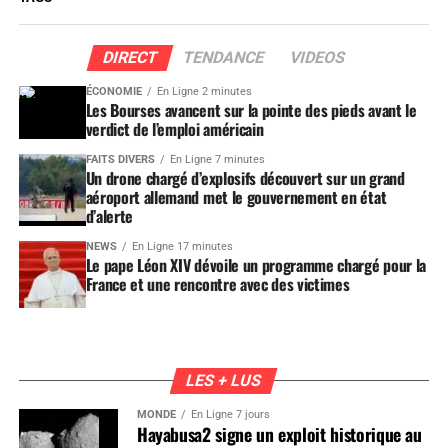
DIRECT
TENDANCE
VIDEOS
ÉCONOMIE
En Ligne 2 minutes
Les Bourses avancent sur la pointe des pieds avant le
verdict de l’emploi américain
FAITS DIVERS
En Ligne 7 minutes
Un drone chargé d’explosifs découvert sur un grand
aéroport allemand met le gouvernement en état
d’alerte
NEWS
En Ligne 17 minutes
Le pape Léon XIV dévoile un programme chargé pour la
France et une rencontre avec des victimes
LES + LUS
MONDE
En Ligne 7 jours
Hayabusa2 signe un exploit historique au