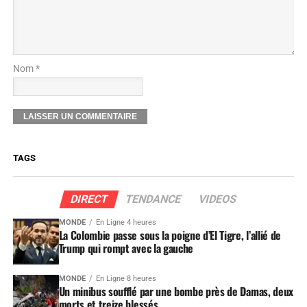
Nom *
TAGS
DIRECT
TENDANCE
VIDEOS
MONDE
En Ligne 4 heures
La Colombie passe sous la poigne d’El Tigre, l’allié de
Trump qui rompt avec la gauche
MONDE
En Ligne 8 heures
Un minibus soufflé par une bombe près de Damas, deux
morts et treize blessés