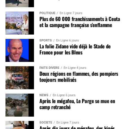
POLITIQUE
En Ligne 7 jours
Plus de 60 000 franchissements à Ceuta
et la campagne française s’enflamme
SPORTS
En Ligne 6 jours
La folie Zidane vide déjà le Stade de
France pour les Bleus
FAITS DIVERS
En Ligne 4 jours
Deux régions en flammes, des pompiers
toujours mobilisés
NEWS
En Ligne 6 jours
Après le mégafeu, Le Porge se mue en
camp retranché
SOCIÉTÉ
En Ligne 7 jours
Après dix jours de mégafeu, des kinés