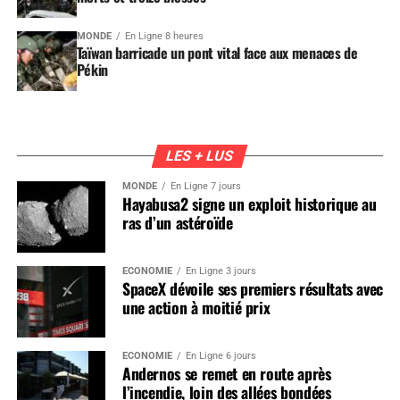
MONDE
En Ligne 8 heures
Taïwan barricade un pont vital face aux menaces de
Pékin
LES + LUS
MONDE
En Ligne 7 jours
Hayabusa2 signe un exploit historique au
ras d’un astéroïde
ÉCONOMIE
En Ligne 3 jours
SpaceX dévoile ses premiers résultats avec
une action à moitié prix
ÉCONOMIE
En Ligne 6 jours
Andernos se remet en route après
l’incendie, loin des allées bondées