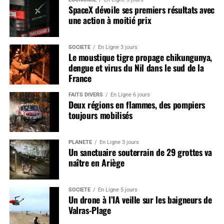
SpaceX dévoile ses premiers résultats avec
une action à moitié prix
SOCIÉTÉ
En Ligne 3 jours
Le moustique tigre propage chikungunya,
dengue et virus du Nil dans le sud de la
France
FAITS DIVERS
En Ligne 6 jours
Deux régions en flammes, des pompiers
toujours mobilisés
PLANÈTE
En Ligne 3 jours
Un sanctuaire souterrain de 29 grottes va
naître en Ariège
SOCIÉTÉ
En Ligne 5 jours
Un drone à l’IA veille sur les baigneurs de
Valras-Plage