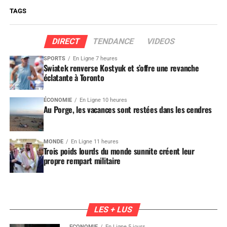
TAGS
DIRECT
TENDANCE
VIDEOS
SPORTS
En Ligne 7 heures
Swiatek renverse Kostyuk et s’offre une revanche
éclatante à Toronto
ÉCONOMIE
En Ligne 10 heures
Au Porge, les vacances sont restées dans les cendres
MONDE
En Ligne 11 heures
Trois poids lourds du monde sunnite créent leur
propre rempart militaire
LES + LUS
ÉCONOMIE
En Ligne 5 jours