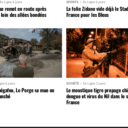
En Ligne 6 jours
SPORTS
En Ligne 6 jours
se remet en route après
La folie Zidane vide déjà le Sta
, loin des allées bondées
France pour les Bleus
gne 6 jours
SOCIÉTÉ
En Ligne 2 jours
mégafeu, Le Porge se mue en
Le moustique tigre propage ch
anché
dengue et virus du Nil dans le 
France