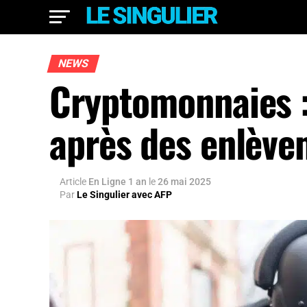
NEWS
Cryptomonnaies :
après des enlève
Article
En Ligne 1 an
le
26 mai 2025
Par
Le Singulier avec AFP