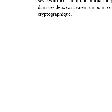
sévices atroces, dont une mutilation 
dans ces deux cas avaient un point c
cryptographique.