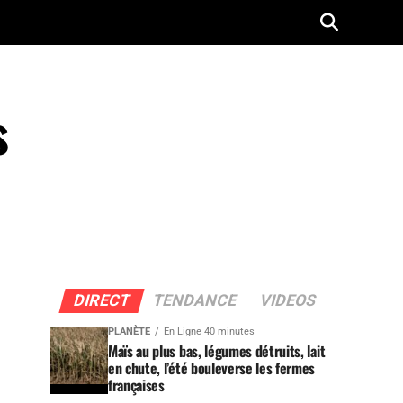
s
DIRECT
TENDANCE
VIDEOS
PLANÈTE
En Ligne 40 minutes
Maïs au plus bas, légumes détruits, lait
en chute, l’été bouleverse les fermes
françaises