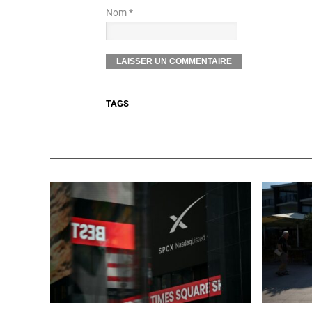
Nom *
TAGS