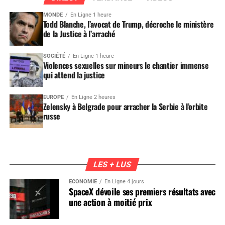
MONDE
En Ligne 1 heure
Todd Blanche, l’avocat de Trump, décroche le ministère
de la Justice à l’arraché
SOCIÉTÉ
En Ligne 1 heure
Violences sexuelles sur mineurs le chantier immense
qui attend la justice
EUROPE
En Ligne 2 heures
Zelensky à Belgrade pour arracher la Serbie à l’orbite
russe
LES + LUS
ÉCONOMIE
En Ligne 4 jours
SpaceX dévoile ses premiers résultats avec
une action à moitié prix