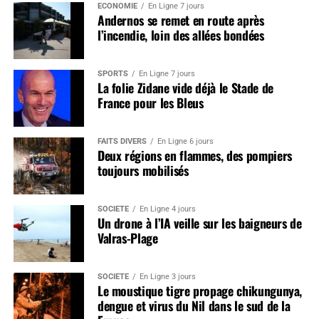
ÉCONOMIE
En Ligne 7 jours
Andernos se remet en route après
l’incendie, loin des allées bondées
SPORTS
En Ligne 7 jours
La folie Zidane vide déjà le Stade de
France pour les Bleus
FAITS DIVERS
En Ligne 6 jours
Deux régions en flammes, des pompiers
toujours mobilisés
SOCIÉTÉ
En Ligne 4 jours
Un drone à l’IA veille sur les baigneurs de
Valras-Plage
SOCIÉTÉ
En Ligne 3 jours
Le moustique tigre propage chikungunya,
dengue et virus du Nil dans le sud de la