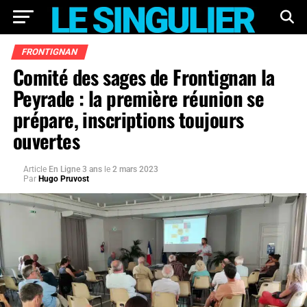
FRONTIGNAN
Comité des sages de Frontignan la
Peyrade : la première réunion se
prépare, inscriptions toujours
ouvertes
Article
En Ligne 3 ans
le
2 mars 2023
Par
Hugo Pruvost