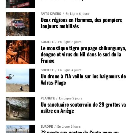
FAITS DIVERS
En Ligne 6 jours
Deux régions en flammes, des pompiers
toujours mobilisés
SOCIÉTÉ
En Ligne 3 jours
Le moustique tigre propage chikungunya,
dengue et virus du Nil dans le sud de la
France
SOCIÉTÉ
En Ligne 4 jours
Un drone à l’IA veille sur les baigneurs de
Valras-Plage
PLANÈTE
En Ligne 2 jours
Un sanctuaire souterrain de 29 grottes va
naître en Ariège
EUROPE
En Ligne 6 jours
72 morts aux portes de Ceuta pour un