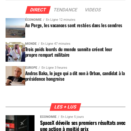
DIRECT
TENDANCE
VIDEOS
ÉCONOMIE
En Ligne 12 minutes
Au Porge, les vacances sont restées dans les cendres
MONDE
En Ligne 47 minutes
Trois poids lourds du monde sunnite créent leur
propre rempart militaire
EUROPE
En Ligne 3 heures
Andras Baka, le juge qui a dit non à Orban, candidat à la
présidence hongroise
LES + LUS
ÉCONOMIE
En Ligne 5 jours
SpaceX dévoile ses premiers résultats avec
une action à moitié prix