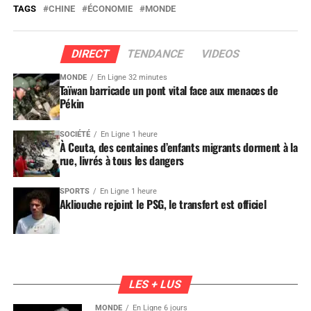
TAGS
CHINE
ÉCONOMIE
MONDE
DIRECT
TENDANCE
VIDEOS
MONDE
En Ligne 32 minutes
Taïwan barricade un pont vital face aux menaces de
Pékin
SOCIÉTÉ
En Ligne 1 heure
À Ceuta, des centaines d’enfants migrants dorment à la
rue, livrés à tous les dangers
SPORTS
En Ligne 1 heure
Akliouche rejoint le PSG, le transfert est officiel
LES + LUS
MONDE
En Ligne 6 jours