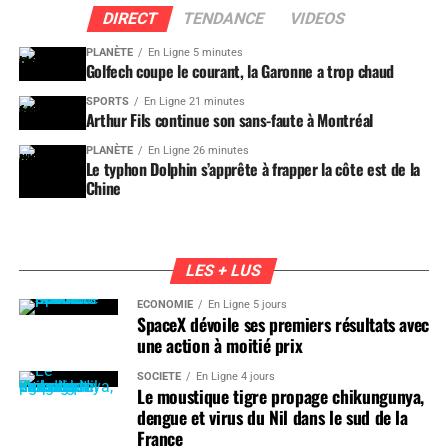
DIRECT
TENDANCE
VIDEOS
PLANÈTE
En Ligne 5 minutes
Golfech coupe le courant, la Garonne a trop chaud
SPORTS
En Ligne 21 minutes
Arthur Fils continue son sans-faute à Montréal
PLANÈTE
En Ligne 26 minutes
Le typhon Dolphin s’apprête à frapper la côte est de la
Chine
LES + LUS
ÉCONOMIE
En Ligne 5 jours
SpaceX dévoile ses premiers résultats avec
une action à moitié prix
SOCIÉTÉ
En Ligne 4 jours
Le moustique tigre propage chikungunya,
dengue et virus du Nil dans le sud de la
France