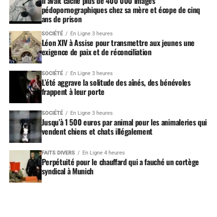
Il avait caché plus de 400 000 images
pédopornographiques chez sa mère et écope de cinq
ans de prison
SOCIÉTÉ
En Ligne 3 heures
Léon XIV à Assise pour transmettre aux jeunes une
exigence de paix et de réconciliation
SOCIÉTÉ
En Ligne 3 heures
L’été aggrave la solitude des aînés, des bénévoles
frappent à leur porte
SOCIÉTÉ
En Ligne 3 heures
Jusqu’à 1 500 euros par animal pour les animaleries qui
vendent chiens et chats illégalement
FAITS DIVERS
En Ligne 4 heures
Perpétuité pour le chauffard qui a fauché un cortège
syndical à Munich