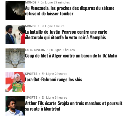
MONDE
En Ligne 29 minutes
Au Venezuela, les proches des disparus du séisme
refusent de laisser tomber
MONDE
En Ligne 1 heure
La bataille de Justin Pearson contre une carte
électorale qui étouffe le vote noir à Memphis
FAITS DIVERS
En Ligne 2 heures
Coup de filet à Alger contre un baron de la DZ Mafia
SPORTS
En Ligne 2 heures
Lara Gut-Behrami range les skis
SPORTS
En Ligne 3 heures
Arthur Fils écarte Svajda en trois manches et poursuit
sa route à Montréal