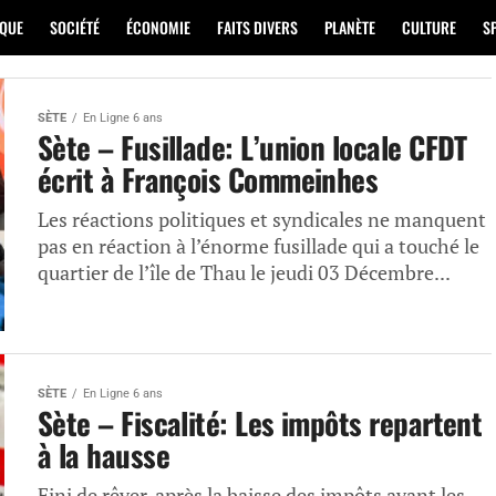
IQUE
SOCIÉTÉ
ÉCONOMIE
FAITS DIVERS
PLANÈTE
CULTURE
S
SÈTE
En Ligne 6 ans
Sète – Fusillade: L’union locale CFDT
écrit à François Commeinhes
Les réactions politiques et syndicales ne manquent
pas en réaction à l’énorme fusillade qui a touché le
quartier de l’île de Thau le jeudi 03 Décembre...
SÈTE
En Ligne 6 ans
Sète – Fiscalité: Les impôts repartent
à la hausse
Fini de rêver, après la baisse des impôts avant les