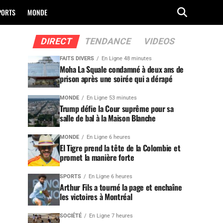
PORTS
MONDE
DIRECT
TENDANCE
VIDEOS
FAITS DIVERS
En Ligne 48 minutes
Moha La Squale condamné à deux ans de
prison après une soirée qui a dérapé
MONDE
En Ligne 53 minutes
Trump défie la Cour suprême pour sa
salle de bal à la Maison Blanche
MONDE
En Ligne 6 heures
El Tigre prend la tête de la Colombie et
promet la manière forte
SPORTS
En Ligne 6 heures
Arthur Fils a tourné la page et enchaîne
les victoires à Montréal
SOCIÉTÉ
En Ligne 7 heures