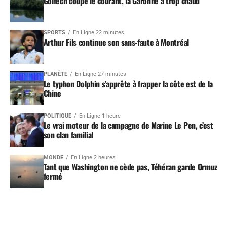
Golfech coupe le courant, la Garonne a trop chaud
SPORTS
En Ligne 22 minutes
Arthur Fils continue son sans-faute à Montréal
PLANÈTE
En Ligne 27 minutes
Le typhon Dolphin s’apprête à frapper la côte est de la
Chine
POLITIQUE
En Ligne 1 heure
Le vrai moteur de la campagne de Marine Le Pen, c’est
son clan familial
MONDE
En Ligne 2 heures
Tant que Washington ne cède pas, Téhéran garde Ormuz
fermé