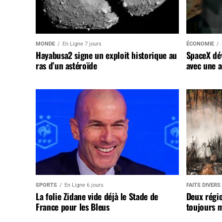
MONDE
En Ligne 7 jours
ÉCONOMIE
Hayabusa2 signe un exploit historique au
SpaceX dév
ras d’un astéroïde
avec une a
SPORTS
En Ligne 6 jours
FAITS DIVERS
La folie Zidane vide déjà le Stade de
Deux régi
France pour les Bleus
toujours m