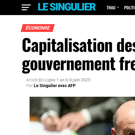
THAU
POLIT
ÉCONOMIE
Capitalisation des
gouvernement frei
Article
En Ligne 1 an
le
8 juin 2025
Par
Le Singulier avec AFP