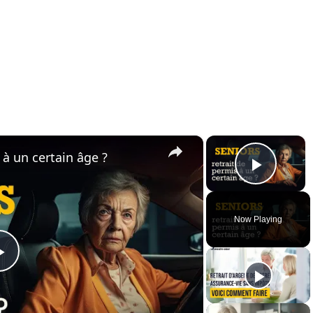
×
×
 à un certain âge ?
Play 
Now Playing
Play