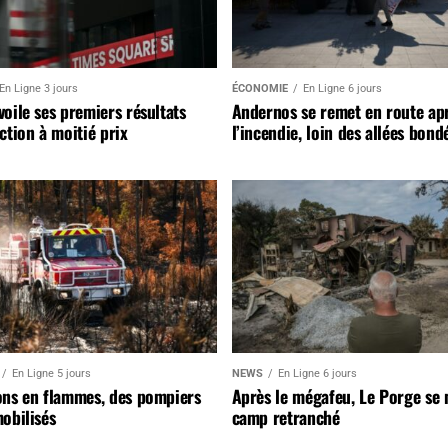
En Ligne 3 jours
ÉCONOMIE
En Ligne 6 jours
oile ses premiers résultats
Andernos se remet en route ap
ction à moitié prix
l’incendie, loin des allées bond
En Ligne 5 jours
NEWS
En Ligne 6 jours
ons en flammes, des pompiers
Après le mégafeu, Le Porge se
obilisés
camp retranché