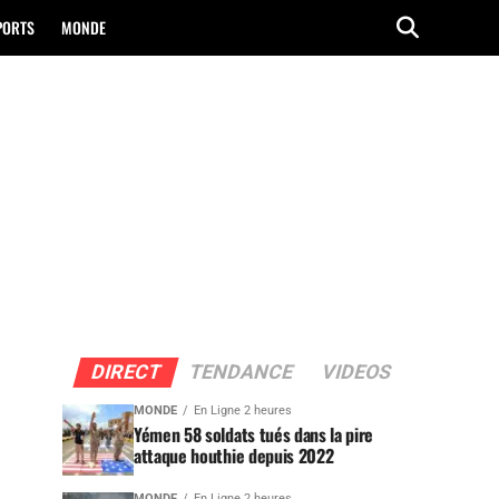
PORTS
MONDE
DIRECT
TENDANCE
VIDEOS
MONDE
En Ligne 2 heures
Yémen 58 soldats tués dans la pire
attaque houthie depuis 2022
MONDE
En Ligne 2 heures