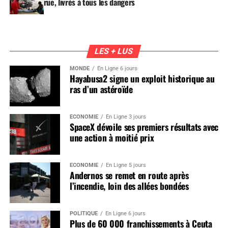
rue, livrés à tous les dangers
LES + LUS
MONDE
En Ligne 6 jours
Hayabusa2 signe un exploit historique au
ras d’un astéroïde
ÉCONOMIE
En Ligne 3 jours
SpaceX dévoile ses premiers résultats avec
une action à moitié prix
ÉCONOMIE
En Ligne 5 jours
Andernos se remet en route après
l’incendie, loin des allées bondées
POLITIQUE
En Ligne 6 jours
Plus de 60 000 franchissements à Ceuta