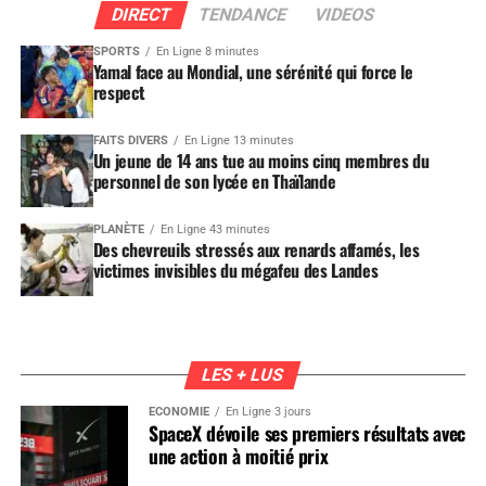
DIRECT
TENDANCE
VIDEOS
SPORTS
En Ligne 8 minutes
Yamal face au Mondial, une sérénité qui force le
respect
FAITS DIVERS
En Ligne 13 minutes
Un jeune de 14 ans tue au moins cinq membres du
personnel de son lycée en Thaïlande
PLANÈTE
En Ligne 43 minutes
Des chevreuils stressés aux renards affamés, les
victimes invisibles du mégafeu des Landes
LES + LUS
ÉCONOMIE
En Ligne 3 jours
SpaceX dévoile ses premiers résultats avec
une action à moitié prix