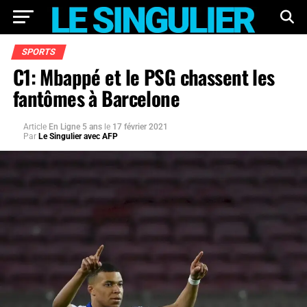
SPORTS
C1: Mbappé et le PSG chassent les
fantômes à Barcelone
Article
En Ligne 5 ans
le
17 février 2021
Par
Le Singulier avec AFP