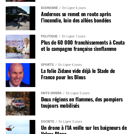
ÉCONOMIE
En Ligne 6 jours
Andernos se remet en route après
l’incendie, loin des allées bondées
POLITIQUE
En Ligne 7 jours
Plus de 60 000 franchissements à Ceuta
et la campagne française s’enflamme
SPORTS
En Ligne 6 jours
La folie Zidane vide déjà le Stade de
France pour les Bleus
FAITS DIVERS
En Ligne 5 jours
Deux régions en flammes, des pompiers
toujours mobilisés
SOCIÉTÉ
En Ligne 3 jours
Un drone à l’IA veille sur les baigneurs de
Valras-Plage