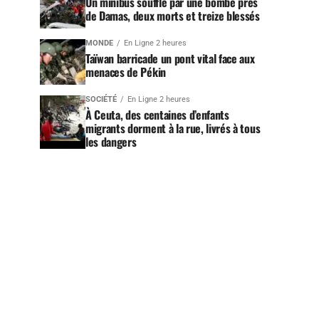
Un minibus soufflé par une bombe près
de Damas, deux morts et treize blessés
MONDE
En Ligne 2 heures
Taïwan barricade un pont vital face aux
menaces de Pékin
SOCIÉTÉ
En Ligne 2 heures
À Ceuta, des centaines d’enfants
migrants dorment à la rue, livrés à tous
les dangers