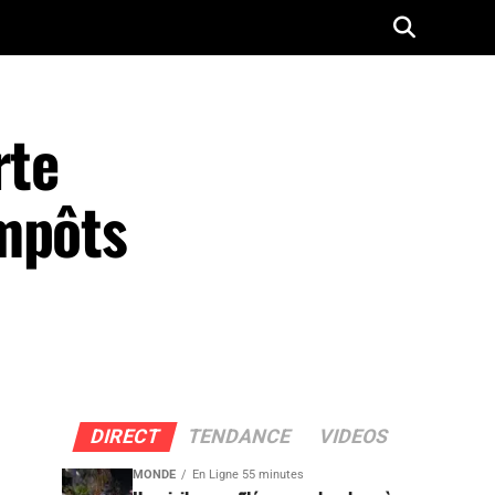
rte
impôts
DIRECT
TENDANCE
VIDEOS
MONDE
En Ligne 55 minutes