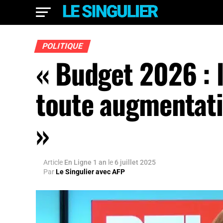
POLITIQUE
« Budget 2026 : 
toute augmentati
»
Article
En Ligne 1 an
le
6 juillet 2025
Par
Le Singulier avec AFP