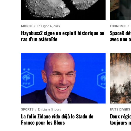
MONDE
En Ligne 6 jours
ÉCONOMIE
Hayabusa2 signe un exploit historique au
SpaceX dév
ras d’un astéroïde
avec une a
SPORTS
En Ligne 5 jours
FAITS DIVERS
La folie Zidane vide déjà le Stade de
Deux régi
France pour les Bleus
toujours m