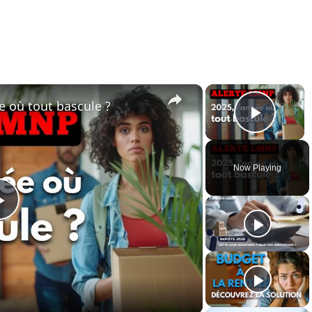
×
×
e où tout bascule ?
Play 
Now Playing
Play
Video