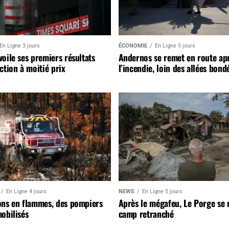
En Ligne 3 jours
ÉCONOMIE
En Ligne 5 jours
oile ses premiers résultats
Andernos se remet en route ap
ction à moitié prix
l’incendie, loin des allées bond
En Ligne 4 jours
NEWS
En Ligne 5 jours
ons en flammes, des pompiers
Après le mégafeu, Le Porge se
obilisés
camp retranché