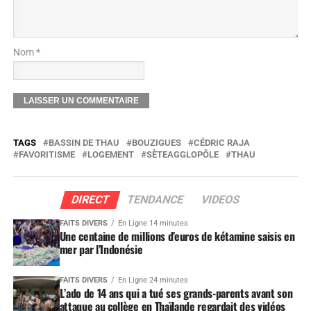
Nom *
TAGS
BASSIN DE THAU
BOUZIGUES
CÉDRIC RAJA
FAVORITISME
LOGEMENT
SÈTEAGGLOPÔLE
THAU
DIRECT
TENDANCE
VIDEOS
FAITS DIVERS
En Ligne 14 minutes
Une centaine de millions d’euros de kétamine saisis en
mer par l’Indonésie
FAITS DIVERS
En Ligne 24 minutes
L’ado de 14 ans qui a tué ses grands-parents avant son
attaque au collège en Thaïlande regardait des vidéos