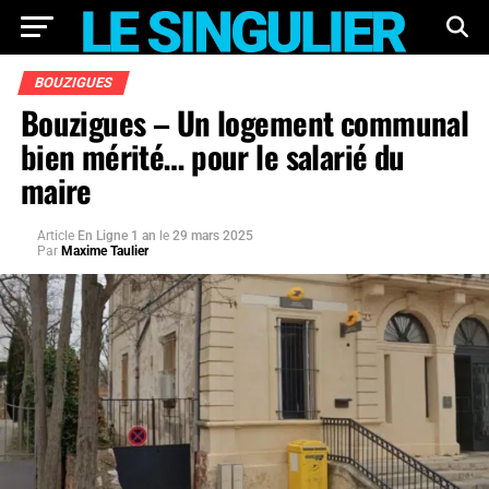
BOUZIGUES
Bouzigues – Un logement communal
bien mérité… pour le salarié du
maire
Article
En Ligne 1 an
le
29 mars 2025
Par
Maxime Taulier