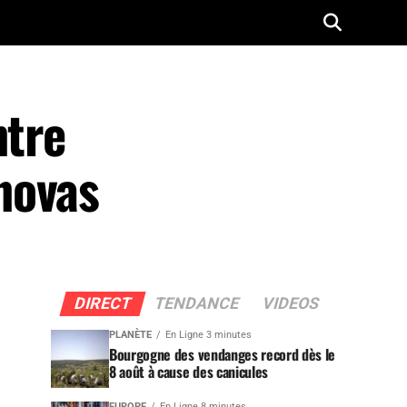
ntre
novas
DIRECT
TENDANCE
VIDEOS
PLANÈTE
En Ligne 3 minutes
Bourgogne des vendanges record dès le
8 août à cause des canicules
EUROPE
En Ligne 8 minutes