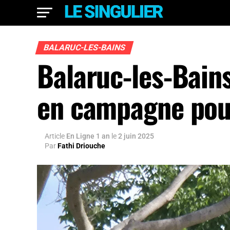
BALARUC-LES-BAINS
Balaruc-les-Bains
en campagne pour
Article
En Ligne 1 an
le
2 juin 2025
Par
Fathi Driouche