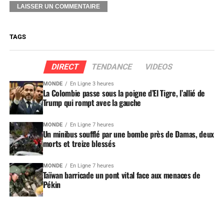
TAGS
DIRECT
TENDANCE
VIDEOS
MONDE
En Ligne 3 heures
La Colombie passe sous la poigne d’El Tigre, l’allié de
Trump qui rompt avec la gauche
MONDE
En Ligne 7 heures
Un minibus soufflé par une bombe près de Damas, deux
morts et treize blessés
MONDE
En Ligne 7 heures
Taïwan barricade un pont vital face aux menaces de
Pékin