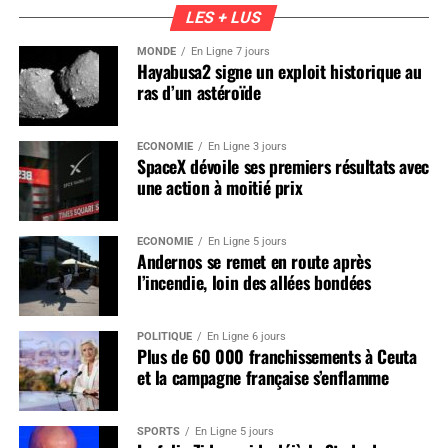
LES + LUS
MONDE
En Ligne 7 jours
Hayabusa2 signe un exploit historique au
ras d’un astéroïde
ÉCONOMIE
En Ligne 3 jours
SpaceX dévoile ses premiers résultats avec
une action à moitié prix
ÉCONOMIE
En Ligne 5 jours
Andernos se remet en route après
l’incendie, loin des allées bondées
POLITIQUE
En Ligne 6 jours
Plus de 60 000 franchissements à Ceuta
et la campagne française s’enflamme
SPORTS
En Ligne 5 jours