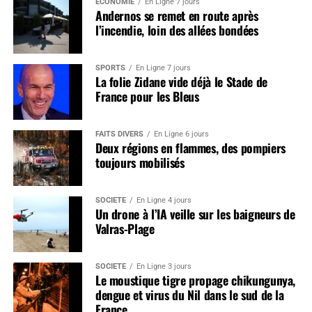
ÉCONOMIE
En Ligne 7 jours
Andernos se remet en route après
l’incendie, loin des allées bondées
SPORTS
En Ligne 7 jours
La folie Zidane vide déjà le Stade de
France pour les Bleus
FAITS DIVERS
En Ligne 6 jours
Deux régions en flammes, des pompiers
toujours mobilisés
SOCIÉTÉ
En Ligne 4 jours
Un drone à l’IA veille sur les baigneurs de
Valras-Plage
SOCIÉTÉ
En Ligne 3 jours
Le moustique tigre propage chikungunya,
dengue et virus du Nil dans le sud de la
France