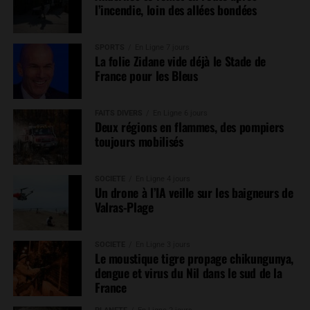
l’incendie, loin des allées bondées
SPORTS
En Ligne 7 jours
La folie Zidane vide déjà le Stade de
France pour les Bleus
FAITS DIVERS
En Ligne 6 jours
Deux régions en flammes, des pompiers
toujours mobilisés
SOCIÉTÉ
En Ligne 4 jours
Un drone à l’IA veille sur les baigneurs de
Valras-Plage
SOCIÉTÉ
En Ligne 3 jours
Le moustique tigre propage chikungunya,
dengue et virus du Nil dans le sud de la
France