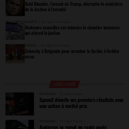
Todd Blanche, l’avocat de Trump, décroche le ministère
de la Justice à l’arraché
SOCIÉTÉ
En Ligne 18 minutes
Violences sexuelles sur mineurs le chantier immense
qui attend la justice
EUROPE
En Ligne 39 minutes
Zelensky à Belgrade pour arracher la Serbie à l’orbite
russe
LES + LUS
ÉCONOMIE
En Ligne 4 jours
SpaceX dévoile ses premiers résultats avec
une action à moitié prix
ÉCONOMIE
En Ligne 7 jours
Andernos se remet en route après