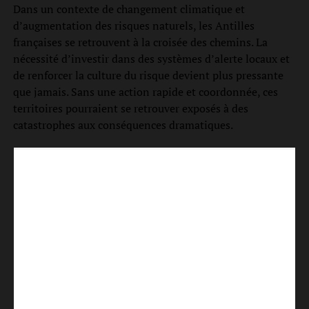
Dans un contexte de changement climatique et
d’augmentation des risques naturels, les Antilles
françaises se retrouvent à la croisée des chemins. La
nécessité d’investir dans des systèmes d’alerte locaux et
de renforcer la culture du risque devient plus pressante
que jamais. Sans une action rapide et coordonnée, ces
territoires pourraient se retrouver exposés à des
catastrophes aux conséquences dramatiques.