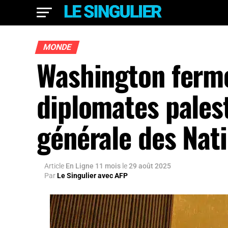
MONDE
Washington ferme
diplomates pales
générale des Nat
Article
En Ligne 11 mois
le
29 août 2025
Par
Le Singulier avec AFP