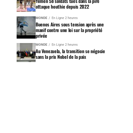
Yémen 58 soldats tués dans la pire
attaque houthie depuis 2022
MONDE
En Ligne 2 heures
Buenos Aires sous tension après une
manif contre une loi sur la propriété
privée
MONDE
En Ligne 2 heures
Au Venezuela, la transition se négocie
sans la prix Nobel de la paix