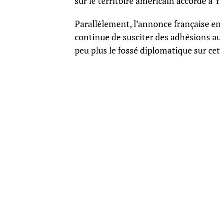
sur le territoire américain accordé à 
Parallèlement, l’annonce française en
continue de susciter des adhésions a
peu plus le fossé diplomatique sur ce