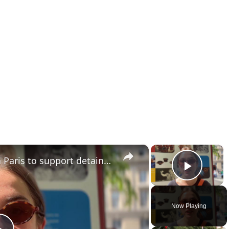
×
×
France: Protesters gather in Paris to support detained Gaza aid flotilla activists.
Play 
Now Playing