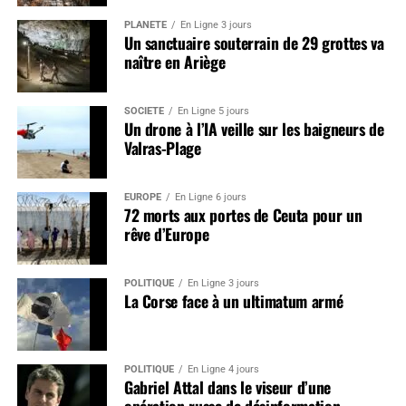
PLANÈTE
En Ligne 3 jours
Un sanctuaire souterrain de 29 grottes va
naître en Ariège
SOCIÉTÉ
En Ligne 5 jours
Un drone à l’IA veille sur les baigneurs de
Valras-Plage
EUROPE
En Ligne 6 jours
72 morts aux portes de Ceuta pour un
rêve d’Europe
POLITIQUE
En Ligne 3 jours
La Corse face à un ultimatum armé
POLITIQUE
En Ligne 4 jours
Gabriel Attal dans le viseur d’une
opération russe de désinformation