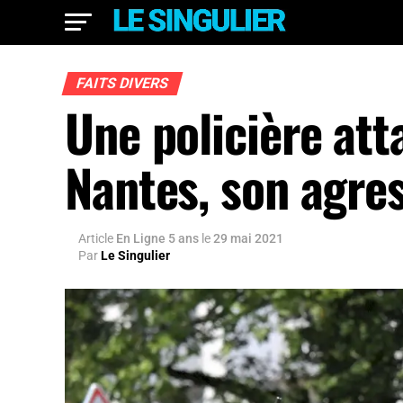
FAITS DIVERS
Une policière at
Nantes, son agre
Article
En Ligne 5 ans
le
29 mai 2021
Par
Le Singulier