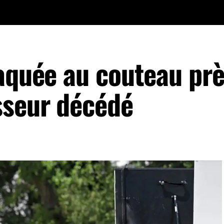
taquée au couteau prè
sseur décédé