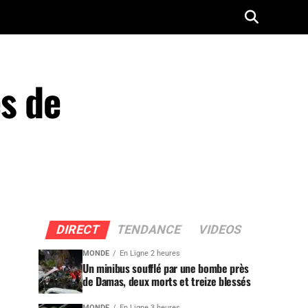
s de
DIRECT
TENDANCE
VIDEOS
MONDE
En Ligne 2 heures
Un minibus soufflé par une bombe près
de Damas, deux morts et treize blessés
MONDE
En Ligne 3 heures