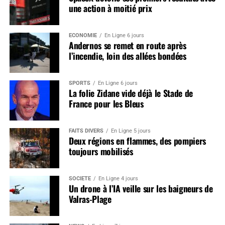
une action à moitié prix
ÉCONOMIE
En Ligne 6 jours
Andernos se remet en route après
l’incendie, loin des allées bondées
SPORTS
En Ligne 6 jours
La folie Zidane vide déjà le Stade de
France pour les Bleus
FAITS DIVERS
En Ligne 5 jours
Deux régions en flammes, des pompiers
toujours mobilisés
SOCIÉTÉ
En Ligne 4 jours
Un drone à l’IA veille sur les baigneurs de
Valras-Plage