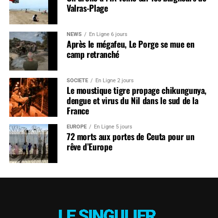
Valras-Plage
NEWS
En Ligne 6 jours
Après le mégafeu, Le Porge se mue en
camp retranché
SOCIÉTÉ
En Ligne 2 jours
Le moustique tigre propage chikungunya,
dengue et virus du Nil dans le sud de la
France
EUROPE
En Ligne 5 jours
72 morts aux portes de Ceuta pour un
rêve d’Europe