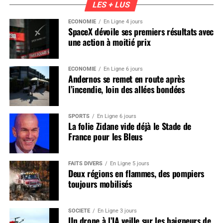
LES + LUS
ÉCONOMIE
En Ligne 4 jours
SpaceX dévoile ses premiers résultats avec
une action à moitié prix
ÉCONOMIE
En Ligne 6 jours
Andernos se remet en route après
l’incendie, loin des allées bondées
SPORTS
En Ligne 6 jours
La folie Zidane vide déjà le Stade de
France pour les Bleus
FAITS DIVERS
En Ligne 5 jours
Deux régions en flammes, des pompiers
toujours mobilisés
SOCIÉTÉ
En Ligne 3 jours
Un drone à l’IA veille sur les baigneurs de