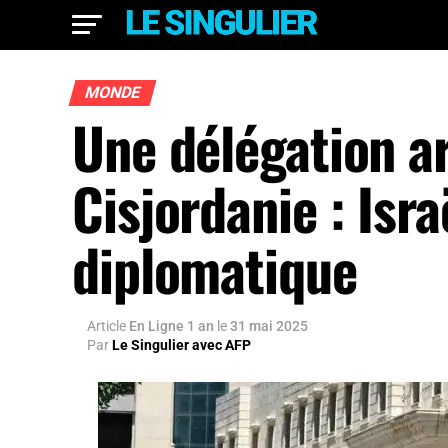
MONDE
Une délégation 
Cisjordanie : Isr
diplomatique
Article
En Ligne 1 an
le
31 mai 2025
Par
Le Singulier avec AFP