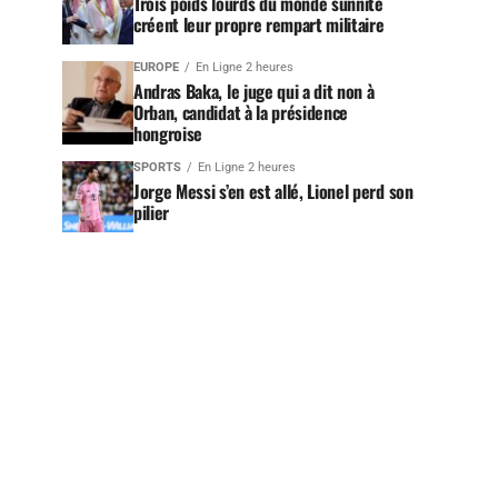
Trois poids lourds du monde sunnite
créent leur propre rempart militaire
EUROPE
En Ligne 2 heures
Andras Baka, le juge qui a dit non à
Orban, candidat à la présidence
hongroise
SPORTS
En Ligne 2 heures
Jorge Messi s’en est allé, Lionel perd son
pilier