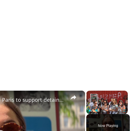
×
×
France: Protesters gather in Paris to support detained Gaza aid flotilla activists.
Play
Unmute
Fullsc
Now Playing