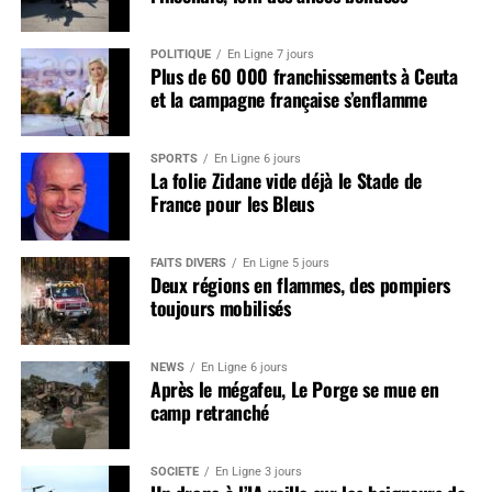
POLITIQUE
En Ligne 7 jours
Plus de 60 000 franchissements à Ceuta
et la campagne française s’enflamme
SPORTS
En Ligne 6 jours
La folie Zidane vide déjà le Stade de
France pour les Bleus
FAITS DIVERS
En Ligne 5 jours
Deux régions en flammes, des pompiers
toujours mobilisés
NEWS
En Ligne 6 jours
Après le mégafeu, Le Porge se mue en
camp retranché
SOCIÉTÉ
En Ligne 3 jours