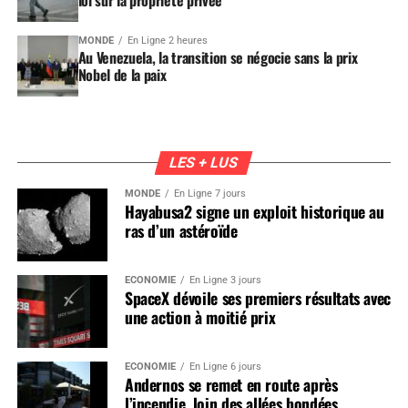
MONDE
En Ligne 2 heures
Au Venezuela, la transition se négocie sans la prix
Nobel de la paix
LES + LUS
MONDE
En Ligne 7 jours
Hayabusa2 signe un exploit historique au
ras d’un astéroïde
ÉCONOMIE
En Ligne 3 jours
SpaceX dévoile ses premiers résultats avec
une action à moitié prix
ÉCONOMIE
En Ligne 6 jours
Andernos se remet en route après
l’incendie, loin des allées bondées