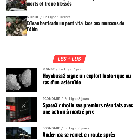
morts et treize blessés
MONDE
En Ligne 9 heures
Taïwan barricade un pont vital face aux menaces de
Pékin
LES + LUS
MONDE
En Ligne 7 jours
Hayabusa2 signe un exploit historique au
ras d’un astéroïde
ÉCONOMIE
En Ligne 3 jours
SpaceX dévoile ses premiers résultats avec
une action à moitié prix
ÉCONOMIE
En Ligne 6 jours
Andernos se remet en route après