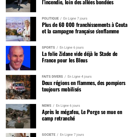
l’incendie, loin des allées bondées
POLITIQUE
En Ligne 7 jours
Plus de 60 000 franchissements à Ceuta
et la campagne française s’enflamme
SPORTS
En Ligne 6 jours
La folie Zidane vide déjà le Stade de
France pour les Bleus
FAITS DIVERS
En Ligne 4 jours
Deux régions en flammes, des pompiers
toujours mobilisés
NEWS
En Ligne 6 jours
Après le mégafeu, Le Porge se mue en
camp retranché
SOCIÉTÉ
En Ligne 7 jours