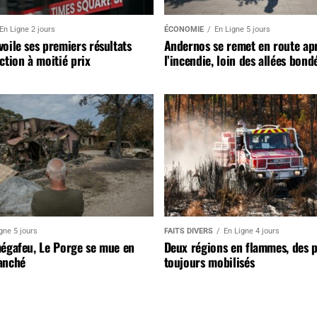
En Ligne 2 jours
ÉCONOMIE
En Ligne 5 jours
oile ses premiers résultats
Andernos se remet en route ap
ction à moitié prix
l’incendie, loin des allées bond
gne 5 jours
FAITS DIVERS
En Ligne 4 jours
mégafeu, Le Porge se mue en
Deux régions en flammes, des 
anché
toujours mobilisés