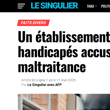
THAU
POLIT
FAITS DIVERS
Un établissement
handicapés accus
maltraitance
Article
En Ligne 1 an
le
11 mai 2025
Par
Le Singulier avec AFP