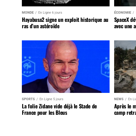
MONDE
En Ligne 6 jours
ÉCONOMIE
Hayabusa2 signe un exploit historique au
SpaceX dév
ras d’un astéroïde
avec une a
SPORTS
En Ligne 5 jours
NEWS
En Li
La folie Zidane vide déjà le Stade de
Après le 
France pour les Bleus
camp retr