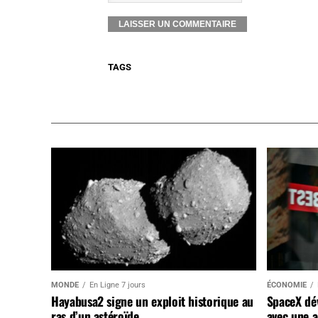
TAGS
MONDE
En Ligne 7 jours
ÉCONOMIE
Hayabusa2 signe un exploit historique au
SpaceX dév
ras d’un astéroïde
avec une a