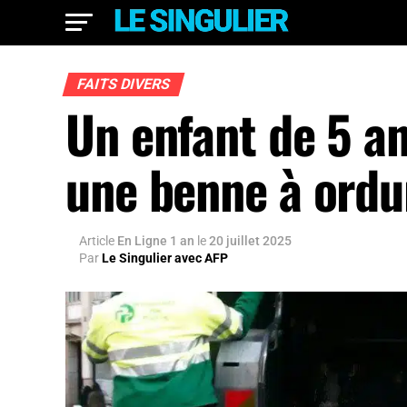
FAITS DIVERS
Un enfant de 5 a
une benne à ordu
Article
En Ligne 1 an
le
20 juillet 2025
Par
Le Singulier avec AFP