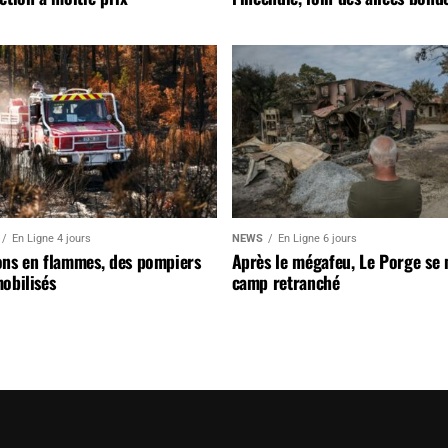
En Ligne 4 jours
NEWS
En Ligne 6 jours
ons en flammes, des pompiers
Après le mégafeu, Le Porge se
obilisés
camp retranché