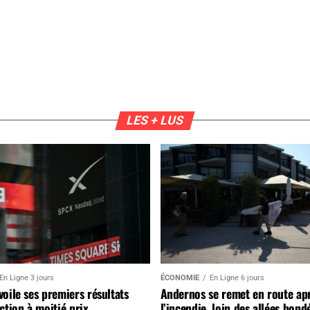
LES + LUS
En Ligne 3 jours
ÉCONOMIE
En Ligne 6 jours
oile ses premiers résultats
Andernos se remet en route ap
ction à moitié prix
l’incendie, loin des allées bond