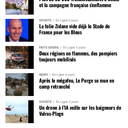
et la campagne française s’enflamme
SPORTS
En Ligne 6 jours
La folie Zidane vide déjà le Stade de
France pour les Bleus
FAITS DIVERS
En Ligne 5 jours
Deux régions en flammes, des pompiers
toujours mobilisés
NEWS
En Ligne 6 jours
Après le mégafeu, Le Porge se mue en
camp retranché
SOCIÉTÉ
En Ligne 3 jours
Un drone à l’IA veille sur les baigneurs de
Valras-Plage