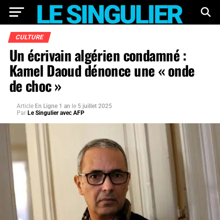
CULTURE
Un écrivain algérien condamné :
Kamel Daoud dénonce une « onde
de choc »
Article
En Ligne 1 an
le
5 juillet 2025
Par
Le Singulier avec AFP