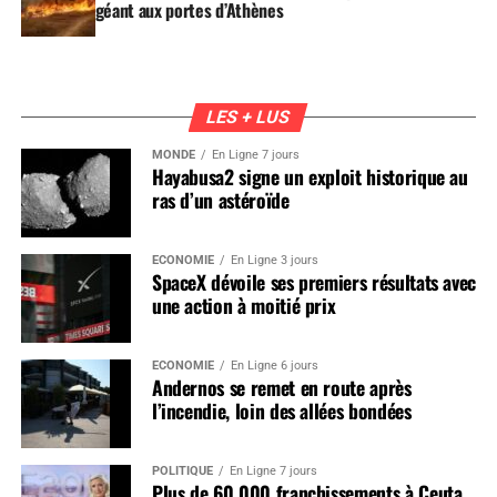
géant aux portes d’Athènes
LES + LUS
MONDE
En Ligne 7 jours
Hayabusa2 signe un exploit historique au
ras d’un astéroïde
ÉCONOMIE
En Ligne 3 jours
SpaceX dévoile ses premiers résultats avec
une action à moitié prix
ÉCONOMIE
En Ligne 6 jours
Andernos se remet en route après
l’incendie, loin des allées bondées
POLITIQUE
En Ligne 7 jours
Plus de 60 000 franchissements à Ceuta