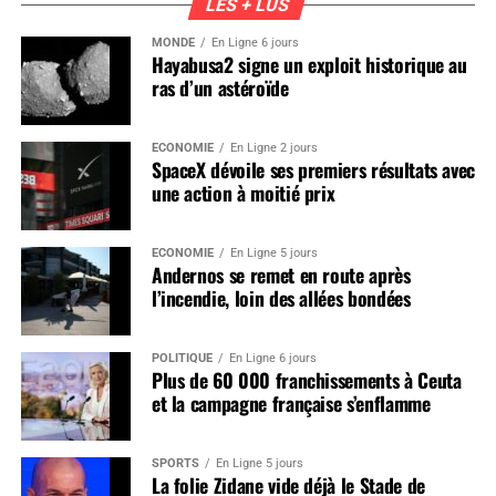
LES + LUS
MONDE
En Ligne 6 jours
Hayabusa2 signe un exploit historique au
ras d’un astéroïde
ÉCONOMIE
En Ligne 2 jours
SpaceX dévoile ses premiers résultats avec
une action à moitié prix
ÉCONOMIE
En Ligne 5 jours
Andernos se remet en route après
l’incendie, loin des allées bondées
POLITIQUE
En Ligne 6 jours
Plus de 60 000 franchissements à Ceuta
et la campagne française s’enflamme
SPORTS
En Ligne 5 jours
La folie Zidane vide déjà le Stade de