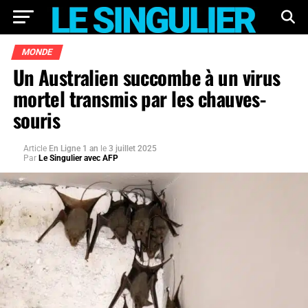
MONDE
Un Australien succombe à un virus
mortel transmis par les chauves-
souris
Article
En Ligne 1 an
le
3 juillet 2025
Par
Le Singulier avec AFP