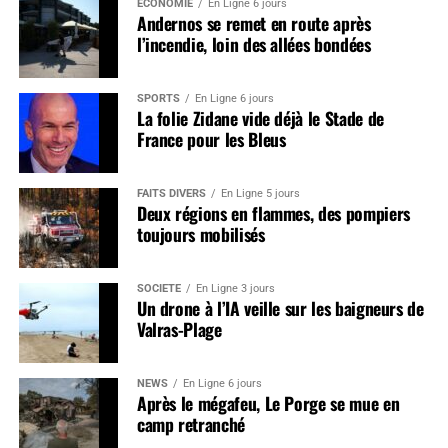
ÉCONOMIE
En Ligne 6 jours
Andernos se remet en route après
l’incendie, loin des allées bondées
SPORTS
En Ligne 6 jours
La folie Zidane vide déjà le Stade de
France pour les Bleus
FAITS DIVERS
En Ligne 5 jours
Deux régions en flammes, des pompiers
toujours mobilisés
SOCIÉTÉ
En Ligne 3 jours
Un drone à l’IA veille sur les baigneurs de
Valras-Plage
NEWS
En Ligne 6 jours
Après le mégafeu, Le Porge se mue en
camp retranché