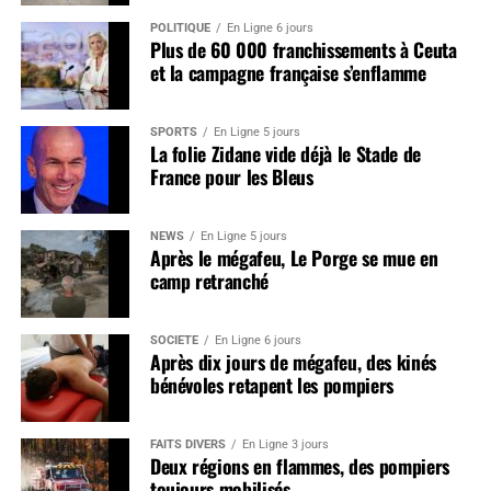
POLITIQUE
En Ligne 6 jours
Plus de 60 000 franchissements à Ceuta
et la campagne française s’enflamme
SPORTS
En Ligne 5 jours
La folie Zidane vide déjà le Stade de
France pour les Bleus
NEWS
En Ligne 5 jours
Après le mégafeu, Le Porge se mue en
camp retranché
SOCIÉTÉ
En Ligne 6 jours
Après dix jours de mégafeu, des kinés
bénévoles retapent les pompiers
FAITS DIVERS
En Ligne 3 jours
Deux régions en flammes, des pompiers
toujours mobilisés