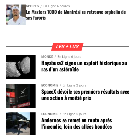
SPORTS
En Ligne 6 heures
Le Masters 1000 de Montréal se retrouve orphelin de
ses favoris
LES + LUS
MONDE
En Ligne 6 jours
Hayabusa2 signe un exploit historique au
ras d’un astéroïde
ÉCONOMIE
En Ligne 2 jours
SpaceX dévoile ses premiers résultats avec
une action à moitié prix
ÉCONOMIE
En Ligne 5 jours
Andernos se remet en route après
l’incendie, loin des allées bondées