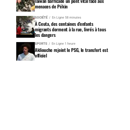
Taïwan barricade un pont vital face aux
menaces de Pékin
SOCIÉTÉ
En Ligne 58 minutes
À Ceuta, des centaines d’enfants
migrants dorment à la rue, livrés à tous
les dangers
SPORTS
En Ligne 1 heure
Akliouche rejoint le PSG, le transfert est
officiel