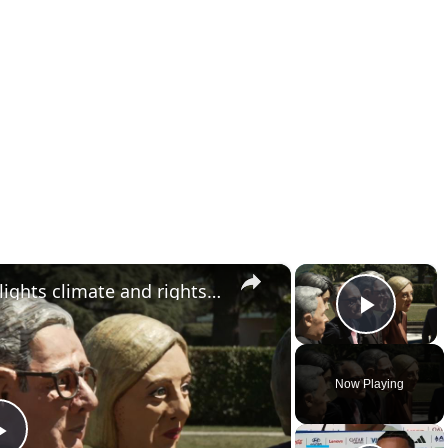
×
×
France: Oxfam protest highlights climate and rights issues ahead of G7 summit.
Play 
Now Playing