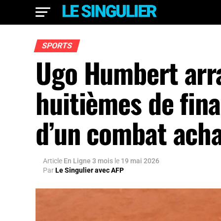
SPORTS
Ugo Humbert arra
huitièmes de fin
d’un combat ach
Article
En Ligne 3 mois
le
19 mai 2026
Par
Le Singulier avec AFP