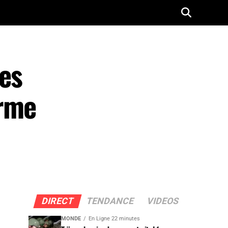
es
erme
DIRECT
TENDANCE
VIDEOS
MONDE
En Ligne 22 minutes