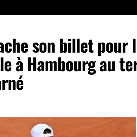
che son billet pour l
ale à Hambourg au t
arné