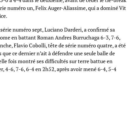
 3-0 à 4-4 dans le deuxième, avant de céder le tie-break
série numéro un, Felix Auger-Aliassime, qui a dominé Vit
ice.
e série numéro sept, Luciano Darderi, a confirmé sa
Rome en battant Roman Andres Burruchaga 6-3, 7-6,
nche, Flavio Cobolli, tête de série numéro quatre, a été
 que ce dernier n’ait à défendre une seule balle de
le fois montré ses difficultés sur terre battue en
er, 4-6, 7-6, 6-4 en 2h52, après avoir mené 6-4, 5-4