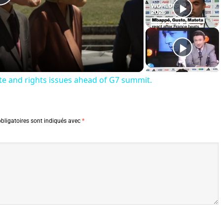
Play
Video
te and rights issues ahead of G7 summit.
bligatoires sont indiqués avec
*