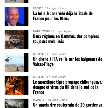
SPORTS
En Ligne 7 jours
La folie Zidane vide déjà le Stade de
France pour les Bleus
FAITS DIVERS
En Ligne 6 jours
Deux régions en flammes, des pompiers
toujours mobilisés
SOCIÉTÉ
En Ligne 4 jours
Un drone à l’IA veille sur les baigneurs de
Valras-Plage
SOCIÉTÉ
En Ligne 3 jours
Le moustique tigre propage chikungunya,
dengue et virus du Nil dans le sud de la
France
PLANÈTE
En Ligne 2 jours
Un sanctuaire souterrain de 29 grottes va