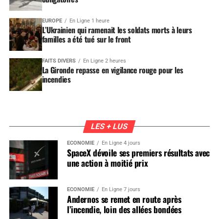
EUROPE
En Ligne 1 heure
L’Ukrainien qui ramenait les soldats morts à leurs
familles a été tué sur le front
FAITS DIVERS
En Ligne 2 heures
La Gironde repasse en vigilance rouge pour les
incendies
LES + LUS
ÉCONOMIE
En Ligne 4 jours
SpaceX dévoile ses premiers résultats avec
une action à moitié prix
ÉCONOMIE
En Ligne 7 jours
Andernos se remet en route après
l’incendie, loin des allées bondées