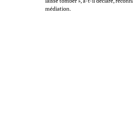
laissé tomber », a-t-il déclaré, recon
médiation.