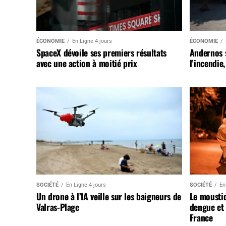
ÉCONOMIE
En Ligne 4 jours
ÉCONOMIE
SpaceX dévoile ses premiers résultats
Andernos 
avec une action à moitié prix
l’incendie
SOCIÉTÉ
En Ligne 4 jours
SOCIÉTÉ
En
Un drone à l’IA veille sur les baigneurs de
Le mousti
Valras-Plage
dengue et 
France