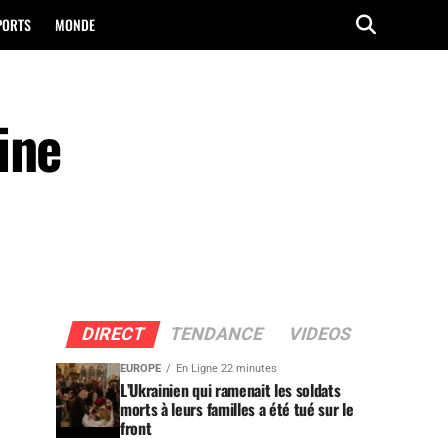
PORTS
MONDE
ine
DIRECT
TENDANCE
VIDEOS
EUROPE
En Ligne 22 minutes
L’Ukrainien qui ramenait les soldats
morts à leurs familles a été tué sur le
front