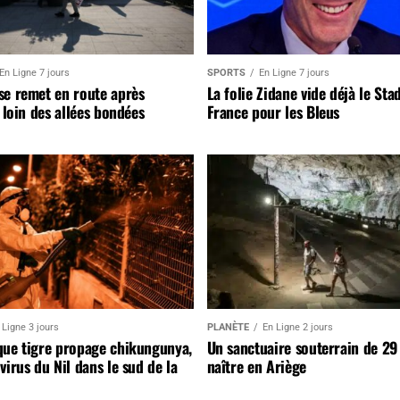
En Ligne 7 jours
SPORTS
En Ligne 7 jours
se remet en route après
La folie Zidane vide déjà le Sta
, loin des allées bondées
France pour les Bleus
 Ligne 3 jours
PLANÈTE
En Ligne 2 jours
que tigre propage chikungunya,
Un sanctuaire souterrain de 29
virus du Nil dans le sud de la
naître en Ariège