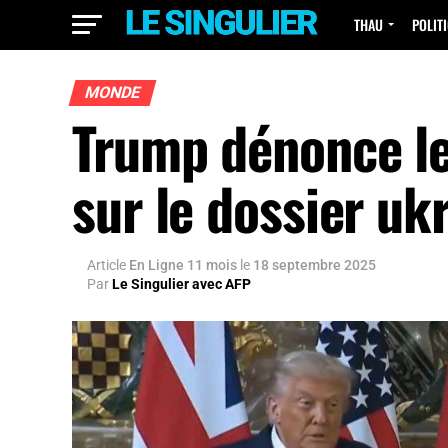
THAU
POLIT
MONDE
Trump dénonce le
sur le dossier uk
Article
En Ligne 11 mois
le
18 septembre 2025
Par
Le Singulier avec AFP