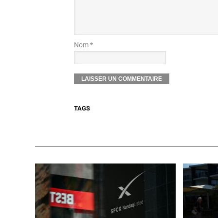
Nom *
TAGS