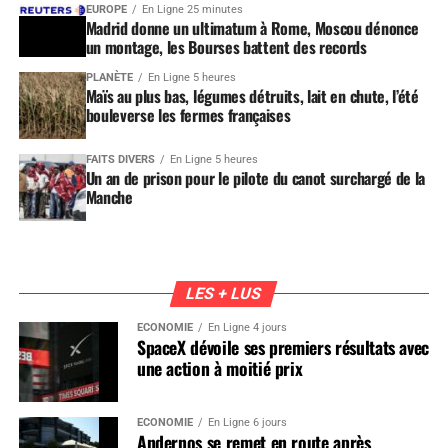
EUROPE
En Ligne 25 minutes
Madrid donne un ultimatum à Rome, Moscou dénonce
un montage, les Bourses battent des records
PLANÈTE
En Ligne 5 heures
Maïs au plus bas, légumes détruits, lait en chute, l’été
bouleverse les fermes françaises
FAITS DIVERS
En Ligne 5 heures
Un an de prison pour le pilote du canot surchargé de la
Manche
LES + LUS
ÉCONOMIE
En Ligne 4 jours
SpaceX dévoile ses premiers résultats avec
une action à moitié prix
ÉCONOMIE
En Ligne 6 jours
Andernos se remet en route après