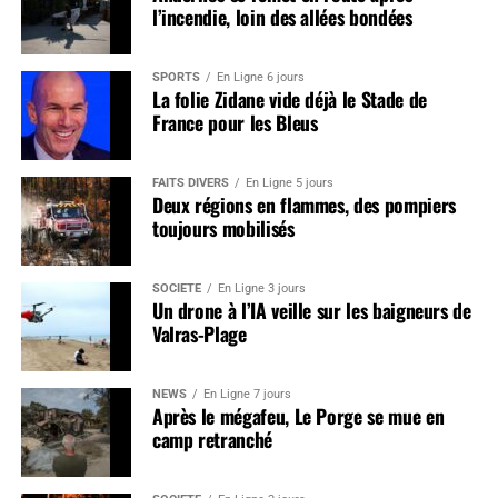
l’incendie, loin des allées bondées
SPORTS
En Ligne 6 jours
La folie Zidane vide déjà le Stade de
France pour les Bleus
FAITS DIVERS
En Ligne 5 jours
Deux régions en flammes, des pompiers
toujours mobilisés
SOCIÉTÉ
En Ligne 3 jours
Un drone à l’IA veille sur les baigneurs de
Valras-Plage
NEWS
En Ligne 7 jours
Après le mégafeu, Le Porge se mue en
camp retranché