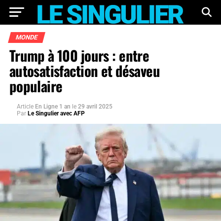
MONDE
Trump à 100 jours : entre
autosatisfaction et désaveu
populaire
Article
En Ligne 1 an
le
29 avril 2025
Par
Le Singulier avec AFP