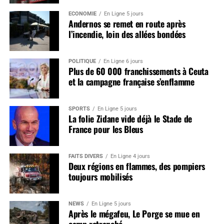
ÉCONOMIE
En Ligne 5 jours
Andernos se remet en route après
l’incendie, loin des allées bondées
POLITIQUE
En Ligne 6 jours
Plus de 60 000 franchissements à Ceuta
et la campagne française s’enflamme
SPORTS
En Ligne 5 jours
La folie Zidane vide déjà le Stade de
France pour les Bleus
FAITS DIVERS
En Ligne 4 jours
Deux régions en flammes, des pompiers
toujours mobilisés
NEWS
En Ligne 5 jours
Après le mégafeu, Le Porge se mue en
camp retranché