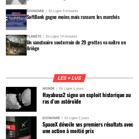
ÉCONOMIE
En Ligne 9 minutes
SoftBank gagne moins mais rassure les marchés
PLANÈTE
En Ligne 14 minutes
Un sanctuaire souterrain de 29 grottes va naître en
Ariège
LES + LUS
MONDE
En Ligne 6 jours
Hayabusa2 signe un exploit historique au
ras d’un astéroïde
ÉCONOMIE
En Ligne 2 jours
SpaceX dévoile ses premiers résultats avec
une action à moitié prix