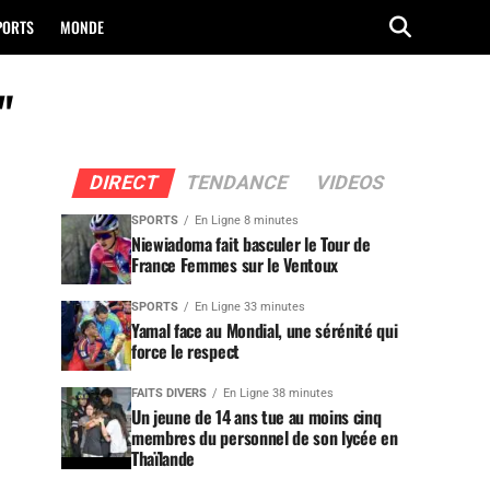
PORTS
MONDE
"
DIRECT
TENDANCE
VIDEOS
SPORTS
En Ligne 8 minutes
Niewiadoma fait basculer le Tour de
France Femmes sur le Ventoux
SPORTS
En Ligne 33 minutes
Yamal face au Mondial, une sérénité qui
force le respect
FAITS DIVERS
En Ligne 38 minutes
Un jeune de 14 ans tue au moins cinq
membres du personnel de son lycée en
Thaïlande