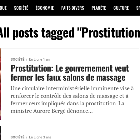
IQUE
SOCIÉTÉ
ÉCONOMIE
FAITS DIVERS
PLANÈTE
CULTURE
S
All posts tagged "Prostitution
SOCIÉTÉ
En Ligne 1 an
Prostitution: Le gouvernement veut
fermer les faux salons de massage
Une circulaire interministérielle imminente vise à
renforcer le contrôle des salons de massage et à
fermer ceux impliqués dans la prostitution. La
ministre Aurore Bergé dénonce...
SOCIÉTÉ
En Ligne 3 ans