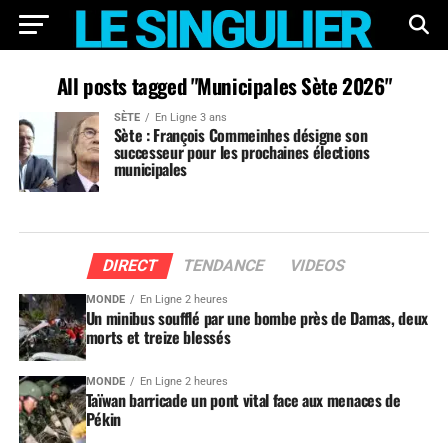
All posts tagged "Municipales Sète 2026"
SÈTE
En Ligne 3 ans
Sète : François Commeinhes désigne son
successeur pour les prochaines élections
municipales
DIRECT
TENDANCE
VIDEOS
MONDE
En Ligne 2 heures
Un minibus soufflé par une bombe près de Damas, deux
morts et treize blessés
MONDE
En Ligne 2 heures
Taïwan barricade un pont vital face aux menaces de
Pékin