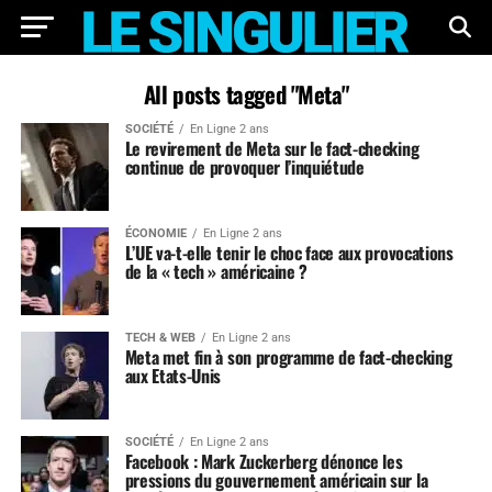
All posts tagged "Meta"
SOCIÉTÉ
En Ligne 2 ans
Le revirement de Meta sur le fact-checking
continue de provoquer l’inquiétude
ÉCONOMIE
En Ligne 2 ans
L’UE va-t-elle tenir le choc face aux provocations
de la « tech » américaine ?
TECH & WEB
En Ligne 2 ans
Meta met fin à son programme de fact-checking
aux Etats-Unis
SOCIÉTÉ
En Ligne 2 ans
Facebook : Mark Zuckerberg dénonce les
pressions du gouvernement américain sur la