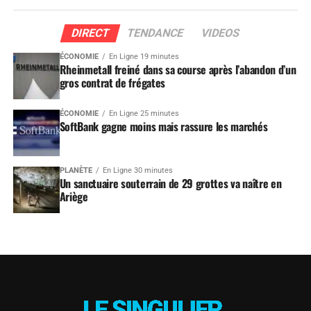
DIRECT
TENDANCE
VIDEOS
ÉCONOMIE
En Ligne 19 minutes
Rheinmetall freiné dans sa course après l’abandon d’un
gros contrat de frégates
ÉCONOMIE
En Ligne 25 minutes
SoftBank gagne moins mais rassure les marchés
PLANÈTE
En Ligne 30 minutes
Un sanctuaire souterrain de 29 grottes va naître en
Ariège