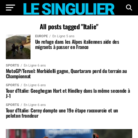
All posts tagged "Italie"
EUROPE
En Ligne 5 ans
Un refuge dans les Alpes italiennes aide des
migrants à passer en France
SPORTS
En Ligne 6 ans
MotoGP/Teruel: Morbidelli gagne, Quartararo perd du terrain au
Championnat
SPORTS
En Ligne 6 ans
Tour d’Italie: Geoghegan Hart et Hindley dans la même seconde à
J-1
SPORTS
En Ligne 6 ans
Tour d’Italie: Cerny dompte une 19e étape raccourcie et un
peloton frondeur