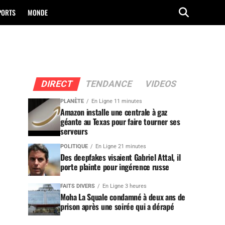
PORTS
MONDE
DIRECT
TENDANCE
VIDEOS
PLANÈTE
En Ligne 11 minutes
Amazon installe une centrale à gaz
géante au Texas pour faire tourner ses
serveurs
POLITIQUE
En Ligne 21 minutes
Des deepfakes visaient Gabriel Attal, il
porte plainte pour ingérence russe
FAITS DIVERS
En Ligne 3 heures
Moha La Squale condamné à deux ans de
prison après une soirée qui a dérapé