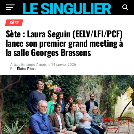
SÈTE
Sète : Laura Seguin (EELV/LFI/PCF)
lance son premier grand meeting à
la salle Georges Brassens
Article
En Ligne 7 mois
le
14 janvier 2026
Par
Éloïse Picot