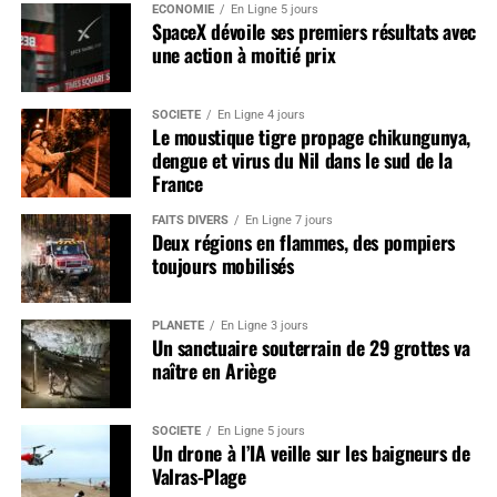
ÉCONOMIE
En Ligne 5 jours
SpaceX dévoile ses premiers résultats avec
une action à moitié prix
SOCIÉTÉ
En Ligne 4 jours
Le moustique tigre propage chikungunya,
dengue et virus du Nil dans le sud de la
France
FAITS DIVERS
En Ligne 7 jours
Deux régions en flammes, des pompiers
toujours mobilisés
PLANÈTE
En Ligne 3 jours
Un sanctuaire souterrain de 29 grottes va
naître en Ariège
SOCIÉTÉ
En Ligne 5 jours
Un drone à l’IA veille sur les baigneurs de
Valras-Plage