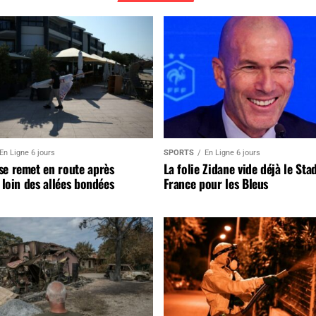
En Ligne 6 jours
SPORTS
En Ligne 6 jours
se remet en route après
La folie Zidane vide déjà le Sta
, loin des allées bondées
France pour les Bleus