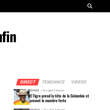
nfin
DIRECT
TENDANCE
VIDEOS
MONDE
En Ligne 3 heures
El Tigre prend la tête de la Colombie et
promet la manière forte
SPORTS
En Ligne 3 heures