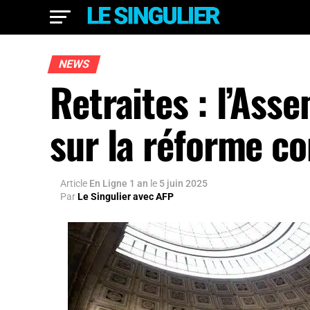
NEWS
Retraites : l’Ass
sur la réforme c
Article
En Ligne 1 an
le
5 juin 2025
Par
Le Singulier avec AFP