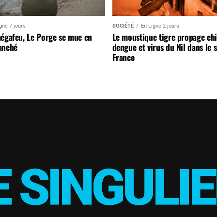
gne 7 jours
SOCIÉTÉ
En Ligne 2 jours
mégafeu, Le Porge se mue en
Le moustique tigre propage ch
anché
dengue et virus du Nil dans le 
France