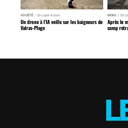
SOCIÉTÉ
En Ligne 4 jours
NEWS
En Li
Un drone à l’IA veille sur les baigneurs de
Après le 
Valras-Plage
camp retr