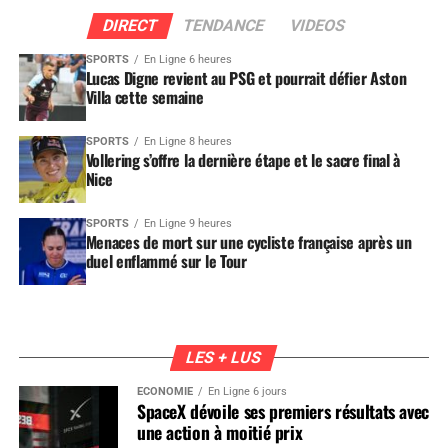
DIRECT
TENDANCE
VIDEOS
SPORTS
En Ligne 6 heures
Lucas Digne revient au PSG et pourrait défier Aston
Villa cette semaine
SPORTS
En Ligne 8 heures
Vollering s’offre la dernière étape et le sacre final à
Nice
SPORTS
En Ligne 9 heures
Menaces de mort sur une cycliste française après un
duel enflammé sur le Tour
LES + LUS
ÉCONOMIE
En Ligne 6 jours
SpaceX dévoile ses premiers résultats avec
une action à moitié prix