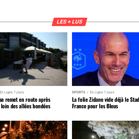
LES + LUS
En Ligne 7 jours
SPORTS
En Ligne 7 jours
se remet en route après
La folie Zidane vide déjà le Sta
, loin des allées bondées
France pour les Bleus