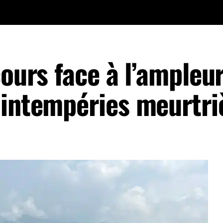
cours face à l’ampleu
 intempéries meurtri