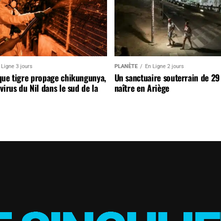
 Ligne 3 jours
PLANÈTE
En Ligne 2 jours
que tigre propage chikungunya,
Un sanctuaire souterrain de 29
virus du Nil dans le sud de la
naître en Ariège