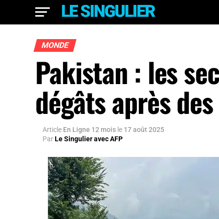
MONDE
Pakistan : les se
dégâts après des
Article
En Ligne 12 mois
le
17 août 2025
Par
Le Singulier avec AFP