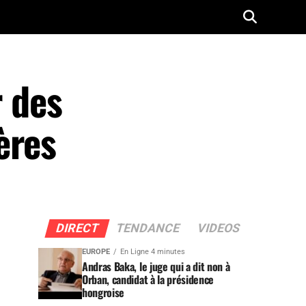
r des
ères
DIRECT
TENDANCE
VIDEOS
EUROPE
En Ligne 4 minutes
Andras Baka, le juge qui a dit non à
Orban, candidat à la présidence
hongroise